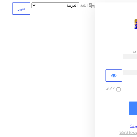
اللغة
ني
تذكرني
رك؟