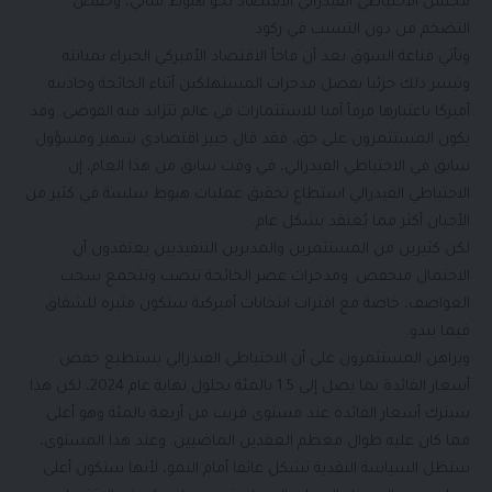
مجلس الاحتياطي الفيدرالي الاقتصاد نحو هبوط مثالي، وخفض
التضخم من دون التسبب في ركود.
وتأتي قناعة السوق بعد أن فاجأ الاقتصاد الأميركي الخبراء بمتانته.
وتيسر ذلك جزئيا بفضل مدخرات المستهلكين أثناء الجائحة وجاذبية
أميركا باعتبارها مرفأ آمنا للاستثمارات في عالم تتزايد فيه الفوضى. وقد
يكون المستثمرون على حق، فقد قال خبير اقتصادي شهير ومسؤول
سابق في الاحتياطي الفيدرالي، في وقت سابق من هذا العام، إن
الاحتياطي الفيدرالي استطاع تحقيق عمليات هبوط سلسة في كثير من
الأحيان أكثر مما يُعتقد بشكل عام.
لكن كثيرين من المستثمرين والمديرين التنفيذيين يعتقدون أن
الاحتمال منخفض. ومدخرات عصر الجائحة تنضب وتتجمع سحب
العواصف، خاصة مع اقتراب انتخابات أميركية ستكون مثيرة للشقاق
فيما يبدو.
ويراهن المستثمرون على أن الاحتياطي الفيدرالي يستطيع خفض
أسعار الفائدة بما يصل إلى 1.5 بالمئة بحلول نهاية عام 2024، لكن هذا
سيترك أسعار الفائدة عند مستوى قريب من أربعة بالمئة وهو أعلى
مما كان عليه طوال معظم العقدين الماضيين. وعند هذا المستوى،
ستظل السياسة النقدية تشكل عائقا أمام النمو، لأنها ستكون أعلى