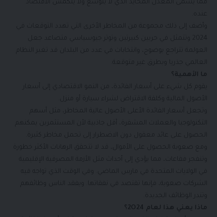
مما يسمى المعدل المحايد الذي لا يتوسع ولا ينكمش الاقتصاد
عنده.
وأضف إلى ذلك مجموعة من المخاطر الأخرى التي تهدد التوقعات في
2024 وتتمثل في حربين كبيرتين وتوتر جيوسياسي متصاعد جعل
العولمة تتراجع بوضوح، وانتخابات في عدد من البلدان قد تغير النظام
العالمي جذريا وبطرق غير متوقعة.
ما الأهمية؟
يقوم كل شيء على أسعار الفائدة، من النمو الاقتصادي إلى أسعار
الأصول المالية وكلفة الاقتراض لشراء سيارة أو منزل.
وتجعل أسعار الفائدة الأعلى الأصول عالية المخاطر، مثل أسهم
التكنولوجيا والعملات المشفرة، أقل جاذبية لأن المستثمرين يمكنهم
الحصول على عائد معقول دون الاضطرار إلى تحمل مخاطر كثيرة.
ومع صعوبة الحصول على الأموال، قد لا تتحقق الرهانات الأكثر خطورة
وتنفجر فقاعات، مما يؤدي إلى أحداث مثل الأزمة المصرفية الإقليمية
في الولايات المتحدة في مارس الماضي. وفي الوقت الذي تواجه فيه
الشركات صعوبة، فإنها تقتصد في نفقاتها. ويفقد الناس وظائفهم
وتندر الوظائف الجديدة.
ماذا يعني هذا لعام 2O24؟