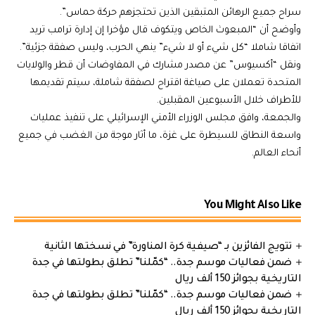
سراح جميع الرهائن المتبقين الذين تحتجزهم
حركة حماس”.
وأوضح أن “المبعوث الخاص ويتكوف قال مؤخرا إن
إدارة ترامب
تريد
اتفاقا شاملا “كل شيء أو لا شيء” ينهي الحرب، وليس صفقة جزئية”.
ونقل “أكسيوس” عن مصدر مشارك في المفاوضات أن
قطر
والولايات
المتحدة تعملان على صياغة اقتراح لصفقة شاملة، سيتم تقديمها
للأطراف خلال الأسبوعين المقبلين.
والجمعة، وافق مجلس الوزراء الأمني الإسرائيلي على تنفيذ عمليات
واسعة النطاق للسيطرة على غزة، ما أثار موجة من الغضب في جميع
أنحاء العالم.
You Might Also Like
تتويج الفائزين بـ “صيفية كرة المناورة” في نسختها الثانية
ضمن فعاليات موسم جدة.. “كمّلنا” تطلق بطولتها في جدة
التاريخية بجوائز 150 ألف ريال
ضمن فعاليات موسم جدة.. “كمّلنا” تطلق بطولتها في جدة
التاريخية بجوائز 150 ألف ريال