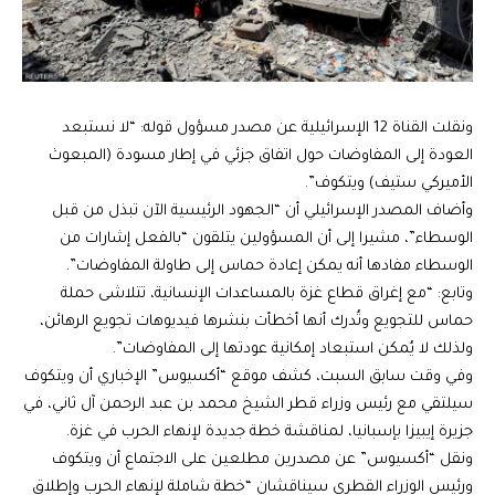
ونقلت القناة 12 الإسرائيلية عن مصدر مسؤول قوله: “لا نستبعد
العودة إلى المفاوضات حول اتفاق جزئي في إطار مسودة (المبعوث
الأميركي ستيف) ويتكوف”.
وأضاف المصدر الإسرائيلي أن “الجهود الرئيسية الآن تبذل من قبل
الوسطاء”، مشيرا إلى أن المسؤولين يتلقون “بالفعل إشارات من
الوسطاء مفادها أنه يمكن إعادة حماس إلى طاولة المفاوضات”.
وتابع: “مع إغراق قطاع غزة بالمساعدات الإنسانية، تتلاشى حملة
حماس للتجويع وتُدرك أنها أخطأت بنشرها فيديوهات تجويع الرهائن،
ولذلك لا يُمكن استبعاد إمكانية عودتها إلى المفاوضات”.
وفي وقت سابق السبت، كشف موقع “أكسيوس” الإخباري أن ويتكوف
سيلتقي مع رئيس وزراء قطر الشيخ محمد بن عبد الرحمن آل ثاني، في
جزيرة إيبيزا بإسبانيا، لمناقشة خطة جديدة لإنهاء الحرب في غزة.
ونقل “أكسيوس” عن مصدرين مطلعين على الاجتماع أن ويتكوف
ورئيس الوزراء القطري سيناقشان “خطة شاملة لإنهاء الحرب وإطلاق