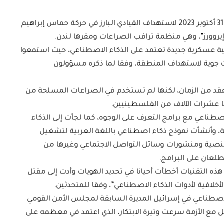
واستشهدت الصحيفة بهجوم شنته إسرائيل في 31 أكتوبر 2023 لاستهداف القيادي البارز في حركة حماس إبراهيم
نية عسكرية جديدة تعتمد على الذكاء الاصطناعي، حيث استمعوا
ات جوية لاستهداف المنطقة، وفقا لما ذكره مسؤولون
 عقد من الزمان، لكنها لم تستخدم في الصراعات المسلحة من
ا عشرات الآلاف من الفلسطينيين.
رائيل الذكاء الاصطناعي مع برامج التعرف على الوجوه، كما لجأت إلى الذكاء
لة، وأنشأت نموذج ذكاء اصطناعي باللغة العربية لتشغيل
النصية ومنشورات وسائل التواصل الاجتماعي وغيرها من
طلعان على البرامج.
 هذه التقنيات أخطأت أحيانا في تحديد الهويات وأدت إلى مقتل
أخلاقية لأدوات الذكاء الاصطناعي”، وفقا للمتحدثين.
لاصطناعي في إسرائيل المديرة السابقة لمجلس الأمن القومي
مل مع الأزمة سرعت وتيرة الابتكار، الذي اعتمد في معظمه على