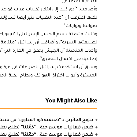
الذكاء الاصطناعي”.
وأضافت: “أدى ذلك إلى ابتكار تقنيات غيرت قواعد ا
لكنها اعترفت أن “هذه التقنيات تثير أيضا تساؤلات
ضوابط وتوازنات”.
وقالت متحدثة باسم الجيش الإسرائيلي لـ”نيويورك 
لطبيعتها السرية”، وأضافت أن إسرائيل “ملتزمة با
وأكدت المتحدثة أن الجيش يحقق في الغارة التي أدت
إضافية حتى اكتمال التحقيق”.
وسبق أن استخدمت إسرائيل الصراعات في غزة ولبن
المسيّرة وأدوات اختراق الهواتف ونظام القبة الحدي
You Might Also Like
تتويج الفائزين بـ “صيفية كرة المناورة” في نسخت
ضمن فعاليات موسم جدة.. “كمّلنا” تطلق بطولتها في جد
ضمن فعاليات موسم جدة.. “كمّلنا” تطلق بطولتها في جد