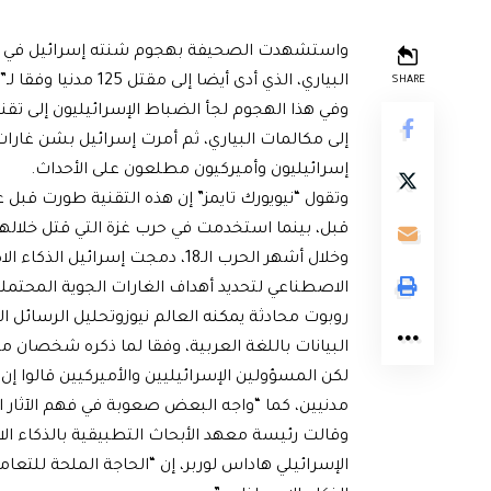
البياري، الذي أدى أيضا إلى مقتل 125 مدنيا وفقا لـ”إيروورز”، وهي منظمة تراقب الصراعات ومقرها لندن.
SHARE
وفي هذا الهجوم لجأ الضباط الإسرائيليون إلى تق
إلى مكالمات البياري، ثم أمرت إسرائيل بشن غار
إسرائيليون وأميركيون مطلعون على الأحداث.
وتقول “نيويورك تايمز” إن هذه التقنية طورت قبل
قبل، بينما استخدمت في حرب غزة التي قتل خلاله
وخلال أشهر الحرب الـ18، دمجت إس
الاصطناعي لتحديد أهداف الغارات الجوية المحتم
روبوت محادثة يمكنه العالم نيوزوتحليل الرسائل 
البيانات باللغة العربية، وفقا لما ذكره شخصان م
لكن المسؤولين الإسرائيليين والأميركيين قالوا إن
مدنيين، كما “واجه البعض صعوبة في فهم الآثار ال
وقالت رئيسة معهد الأبحاث التطبيقية بالذكاء ا
الإسرائيلي هاداس لوربر، إن “الحاجة الملحة للتعا