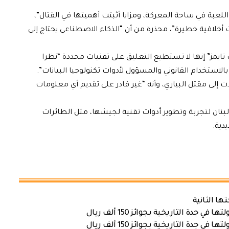
للعبة في ساحة المعركة، ومزايا أثبتت أهميتها في القتال”،
 أخلاقية خطيرة”، محذرة من أن “الذكاء الاصطناعي يحتاج إلى
تايمز” إنها لا تستطيع التعليق على تقنيات محددة “نظرا
لاستخدام القانوني والمسؤول لأدوات تكنولوجيا البيانات”.
 إلى مقتل البياري، وأنه “غير قادر على تقديم أي معلومات
ان لتجربة وتطوير أدوات تقنية لجيشها، مثل الطائرات
دية.
ها الثانية
ة التاريخية بجوائز 150 ألف ريال
ة التاريخية بجوائز 150 ألف ريال