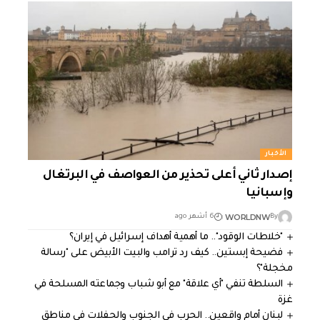
الأخبار
إصدار ثاني أعلى تحذير من العواصف في البرتغال
وإسبانيا
WORLDNW
By
6 أشهر ago
"خلاطات الوقود".. ما أهمية أهداف إسرائيل في إيران؟
فضيحة إبستين.. كيف رد ترامب والبيت الأبيض على "رسالة
مخجلة"؟
السلطة تنفي "أي علاقة" مع أبو شباب وجماعته المسلحة في
غزة
لبنان أمام واقعين.. الحرب في الجنوب والحفلات في مناطق