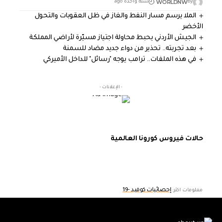
WORLDNW
By
سنة واحدة ago
الملا يرسم مسار النفط والغاز في ظل العقوبات والتحول
الأخضر
الجيش الأردني يحبط محاولة اجتياز مسيّرة لأراضي المملكة
بعد تجربته.. تحذير من دواء جديد مضاد للسمنة
في هذه الملفات.. ترامب يوجه "رسائل" للداخل الأميركي
- الإعلانات -
حالات فيروس كورونا العالمية
إحصائيات كوفيد -19
معلومات اكثر: