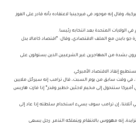
ركية، وقال إنه موجود في فيرجينيا لاعتقاده بأنه قادر على الفوز
 الولايات المتحدة بعد انتخابه رئيسا.
جو بايدن مع الملف الاقتصادي، وقال: “اقتصاد كامالا يدل
رون بشدة من المهاجرين غير الشرعيين الذين يستولون على
ستطيع إنقاذ الاقتصاد الأميركي.
ا، في وقت سابق من يوم السبت، قال ترامب إنه سيرحّل ملايين
ي أميركا ستتحول إلى مخيم لاجئين خطير وقذر” إذا فازت هاريس
ي أتلانتا، إن ترامب سوف يسيء استخدام سلطته إذا عاد إلى
ة، إنه مهووس بالانتقام ويتملكه التذمر. رجل يسعى