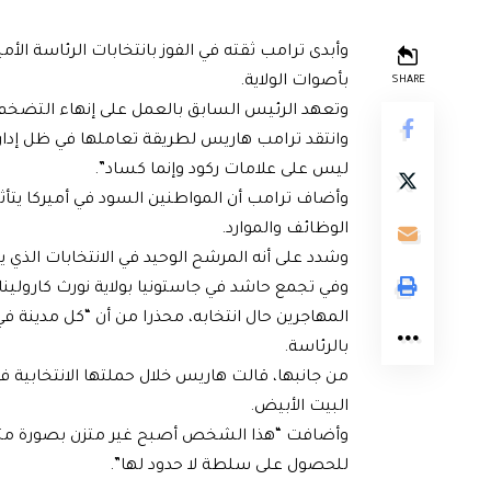
وأبدى ترامب ثقته في الفوز بانتخابات الرئاسة الأمي
بأصوات الولاية.
SHARE
وتعهد الرئيس السابق بالعمل على إنهاء التضخم في
وانتقد ترامب هاريس لطريقة تعاملها في ظل إدارة 
ليس على علامات ركود وإنما كساد”.
وأضاف ترامب أن المواطنين السود في أميركا يتأث
الوظائف والموارد.
وشدد على أنه المرشح الوحيد في الانتخابات الذي ي
وفي تجمع حاشد في جاستونيا بولاية نورث كارولين
المهاجرين حال انتخابه، محذرا من أن “كل مدينة ف
بالرئاسة.
من جانبها، قالت هاريس خلال حملتها الانتخابية ف
البيت الأبيض.
وأضافت “هذا الشخص أصبح غير متزن بصورة متزايد
للحصول على سلطة لا حدود لها”.