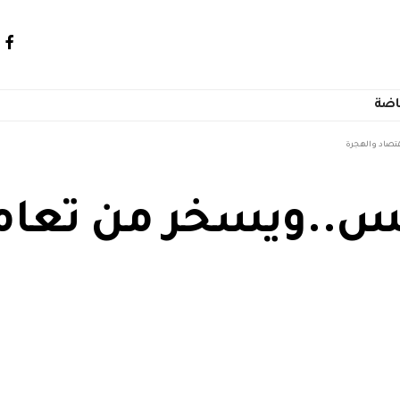
اضة
تصاد والهجرة
يس..ويسخر من تعام