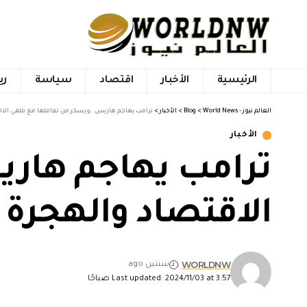
الرئيسية
الأخبار
اقتصاد
سياسة
ري
العالم نيوز - World News
>
Blog
>
الأخبار
>
ترامب يهاجم هاريس..ويسخر من تعاملها مع ملفي الاق
الأخبار
ترامب يهاجم هار
الاقتصاد والهجرة
WORLDNW
سنتين ago
Last updated: 2024/11/03 at 3:57 صباحًا