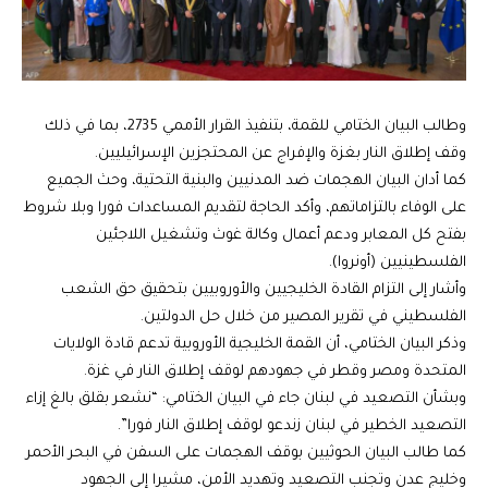
وطالب البيان الختامي للقمة، بتنفيذ القرار الأممي 2735، بما في ذلك
وقف إطلاق النار بغزة والإفراج عن المحتجزين الإسرائيليين.
كما أدان البيان الهجمات ضد المدنيين والبنية التحتية، وحث الجميع
على الوفاء بالتزاماتهم، وأكد الحاجة لتقديم المساعدات فورا وبلا شروط
بفتح كل المعابر ودعم أعمال وكالة غوث وتشغيل اللاجئين
الفلسطينيين (أونروا).
وأشار إلى التزام القادة الخليجيين والأوروبيين بتحقيق حق الشعب
الفلسطيني في تقرير المصير من خلال حل الدولتين.
وذكر البيان الختامي، أن القمة الخليجية الأوروبية تدعم قادة الولايات
المتحدة ومصر وقطر في جهودهم لوقف إطلاق النار في غزة.
وبشأن التصعيد في لبنان جاء في البيان الختامي: “نشعر بقلق بالغ إزاء
التصعيد الخطير في لبنان زندعو لوقف إطلاق النار فورا”.
كما طالب البيان الحوثيين بوقف الهجمات على السفن في البحر الأحمر
وخليج عدن وتجنب التصعيد وتهديد الأمن، مشيرا إلى الجهود