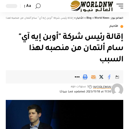
Aa
العالم نيوز - World News
>
Blog
>
الأخبار
>
إقالة رئيس شركة "أوبن إيه آي" سام ألتمان من منصبه لهذا الس
الأخبار
إقالة رئيس شركة "أوبن إيه آي"
سام ألتمان من منصبه لهذا
السبب
WORLDNW
3 سنوات ago
Last updated: 2023/11/18 at 11:56 صباحًا