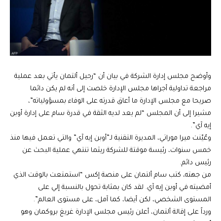
وأوضح مجلس إدارة الشركة في بيان أن “رحيل ألتمان يأتي بعد عملية
مراجعة تداولية أجراها مجلس الإدارة خلصت إلى أنه لم يكن دائما
صريحا مع مجلس الإدارة ما أعاق قدرته على الوفاء بمسؤولياته”،
مشيرا إلى أن المجلس “لم يعد لديه الثقة في قدرة سام على إدارة أوبن
إيه آي”.
وعُيّنت ميرا موراتي، المديرة التقنية لـ”أوبن إيه آي” والتي تعمل فيها منذ
خمس سنوات، رئيسة موقتة للشركة ريثما تنتهي عملية البحث عن
رئيس دائم.
من جهته، كتب سام ألتمان على منصة إكس “استمتعت بالوقت الذي
أمضيته في أوبن إيه آي. لقد كان بمثابة تحول بالنسبة إلي على
المستوى الشخصي، لكن أيضا، كما آمل، على مستوى العالم”.
ورداً على إقالة ألتمان، أعلن رئيس مجلس الإدارة غريغ بروكمان وهو