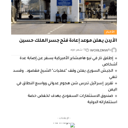
الأخبار
الأردن يعلن موعد إعادة فتح جسر الملك حسين
WORLDNW
By
11 شهر ago
إطلاق نار في نيو هامبشاير الأميركية يسفر عن إصابة عدة
أشخاص
الجيش السوري يعلن وقف "عمليات" الشيخ مقصود.. وقسد
تنفي
تقرير: إسرائيل تدرس شن هجوم عدواني وواسع النطاق في
اليمن
صندوق الاستثمارات السعودي يهدف لخفض حصة
استثماراته الدولية
- الإعلانات -