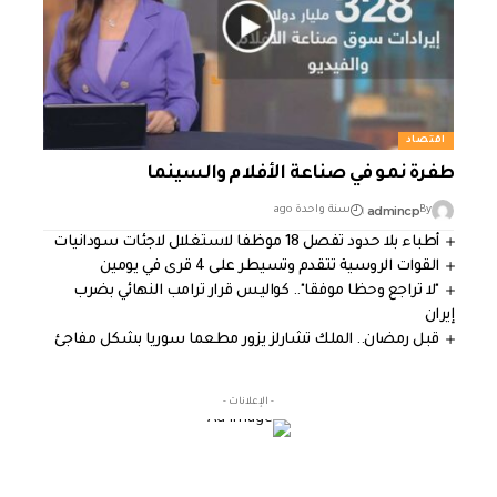
اقتصاد
طفرة نمو في صناعة الأفلام والسينما
admincp
By
سنة واحدة ago
أطباء بلا حدود تفصل 18 موظفا لاستغلال لاجئات سودانيات
القوات الروسية تتقدم وتسيطر على 4 قرى في يومين
"لا تراجع وحظا موفقا".. كواليس قرار ترامب النهائي بضرب
إيران
قبل رمضان.. الملك تشارلز يزور مطعما سوريا بشكل مفاجئ
- الإعلانات -