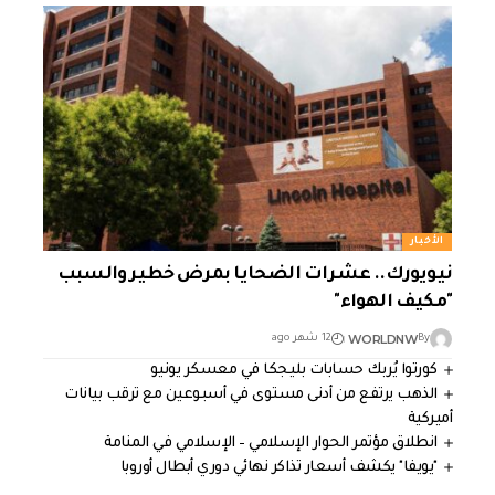
الأخبار
نيويورك.. عشرات الضحايا بمرض خطير والسبب
"مكيف الهواء"
WORLDNW
By
12 شهر ago
كورتوا يُربك حسابات بليجكا في معسكر يونيو
الذهب يرتفع من أدنى مستوى في أسبوعين مع ترقب بيانات
أميركية
انطلاق مؤتمر الحوار الإسلامي – الإسلامي في المنامة
"يويفا" يكشف أسعار تذاكر نهائي دوري أبطال أوروبا