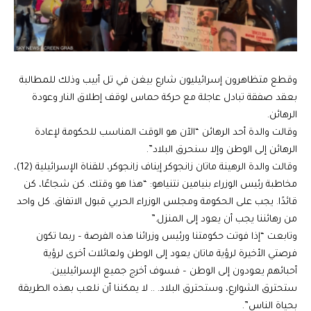
وقطع متظاهرون إسرائيليون شارع بيغن في تل أبيب وذلك للمطالبة
بعقد صفقة تبادل عاجلة مع حركة حماس لوقف إطلاق النار وعودة
الرهائن.
وقالت والدة أحد الرهائن “الآن هو الوقت المناسب للحكومة لإعادة
الرهائن إلى الوطن وإلا سنحرق البلاد”.
وقالت والدة الرهينة ماتان زانجوكر إيناف زانجوكر، للقناة الإسرائيلية (12)،
مخاطبة رئيس الوزراء بنيامين نتنياهو: “هذا هو وقتك. كن شجاعًا، كن
قائدًا. يجب على الحكومة ومجلس الوزراء الحربي قبول الاتفاق. كل واحد
من رهائننا يجب أن يعود إلى المنزل.”
وتابعت “إذا فوتت حكومتنا ورئيس وزرائنا هذه الفرصة – ربما تكون
فرصتي الأخيرة لرؤية ماتان يعود إلى الوطن ولعائلات أخرى لرؤية
أحبائهم يعودون إلى الوطن – فسوف أخرج جميع الإسرائيليين.
ستحترق الشوارع، وستحترق البلاد. .. لا يمكننا أن نلعب بهذه الطريقة
بحياة الناس”.