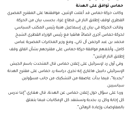
حماس توافق على الهدنة
وكانت حركة حماس قد أعلنت الإثنين، موافقتها على المقترح المصري
القطري لوقف إطلاق النار في قطاع غزة، بحسب بيان من الحركة.
وقالت الحركة في بيان إن إسماعيل هنية رئيس المكتب السياسي
لحركة حماس أجرى اتصالاً هاتفيا مع رئيس الوزراء القطري الشيخ
محمد بن عبد الرحمن آل ثاني، ومع وزير المخابرات المصرية عباس
كامل، وأبلغهم موافقة حركة حماس على مقترحهم بشأن اتفاق وقف
إطلاق النار الإثنين”.
وفي أول رد لإسرائيل على إعلان حماس قال المتحدث باسم الجيش
الإسرائيلي دانييل هاغاري إنه تجري دراسة رد حماس على مقترح الهدنة
“بجدية”، فيما بدأت عاصفة من التشكيك من جانب مسؤولين
سياسيين.
وردا على سؤال حول إعلان حماس عن الهدنة، قال هغاري:”إننا ندرس
كل إجابة وكل رد بجدية ونستنفد كل الإمكانيات فيما يتعلق
بالمفاوضات وإعادة الرهائن”.