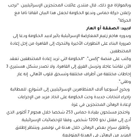
وبالموازاة مع ذلك، قال منتدى عائلات المحتجزين الإسرائيليين: “نرحب
بإعلان حركة حماس وندعو الحكومة لجعل هذا البيان اتفاقا تاما مع
الحركة”.
لابيد: الصفقة أو العار
وبدوره هاجم زعيم المعارضة الإسرائيلية يائير لابيد الحكومة ودعا إلى
ضرورة البناء على التطورات الأخيرة والتحرك إلى القاهرة من إجل إعادة
المختطفين.
وكتب على منصة “إكس”: “الحكومة التي تريد إعادة المختطفين تعقد
الآن نقاشا عاجلا وترسل الفرق إلى القاهرة، ولا تصدر بشكل هستيري 3
إحاطات مختلفة من أطراف مختلفة وتسحق قلوب الأهالي. إنه عار
وطني”.
ويخرج أسبوعيا آلاف المتظاهرين الإسرائيليين إلى الشوارع، للمطالبة
بإجراء انتخابات جديدة وحث الحكومة على اتخاذ مزيد من الإجراءات
لإعادة الرهائن المحتجزين في غزة.
واحتجز مسلحون بقيادة حماس 253 شخصا خلال هجوم 7 أكتوبر، الذي
أدى إلى مقتل نحو 1200 شخص، وفقا للإحصائيات الإسرائيلية.
وأطلق سراح بعض الرهائن خلال هدنة في نوفمبر، وينتظر إطلاق
المزيد من الرهائن في الهدنة المتوقعة.