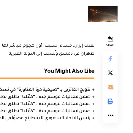
نفذت إيران، مساء السبت، أول هجوم مباشر لها عل
SHARE
طهران في دمشق ونُسبت إلى الدولة العبرية.
You Might Also Like
تتويج الفائزين بـ “صيفية كرة المناورة” في نسخت
ضمن فعاليات موسم جدة.. “كمّلنا” تطلق بطولتها في جد
ضمن فعاليات موسم جدة.. “كمّلنا” تطلق بطولتها في جد
ضمن فعاليات موسم جدة.. “كمّلنا” تطلق بطولتها في جد
رئيس الاتحاد السعودي للشطرنج عضوًا في الم