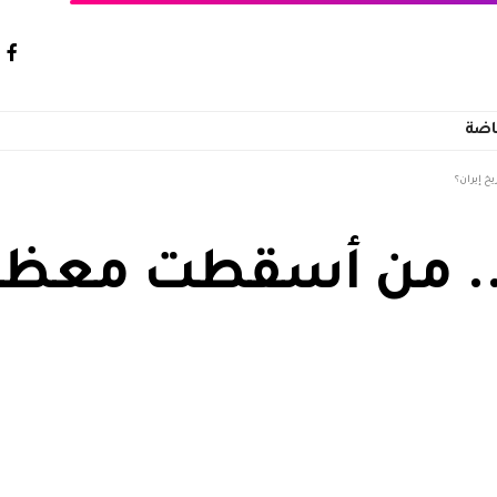
اضة
خ إيران؟
يل.. من أسقطت معظ