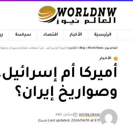
الرئيسية
الأخبار
اقتصاد
سياسة
ري
العالم نيوز - World News
>
Blog
>
الأخبار
>
أميركا أم إسرائيل.. من أسقطت معظم مسيرات وصواري
الأخبار
أميركا أم إسرائ
وصواريخ إيران؟
WORLDNW
سنتين ago
Last updated: 2024/04/16 at 8:11 مساءً