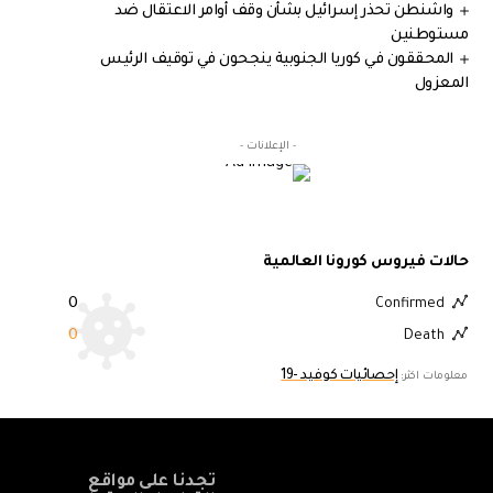
واشنطن تحذر إسرائيل بشأن وقف أوامر الاعتقال ضد
مستوطنين
المحققون في كوريا الجنوبية ينجحون في توقيف الرئيس
المعزول
- الإعلانات -
حالات فيروس كورونا العالمية
0
Confirmed
0
Death
إحصائيات كوفيد -19
معلومات اكثر:
تجدنا على مواقع